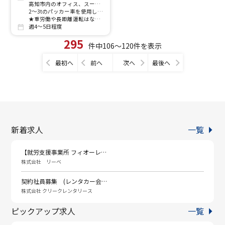
高知市内のオフィス、スーパー、飲食店、学校などをあらかじめ決まった固定ルートで回り、廃棄物を回収するお仕事です。
2〜3tのパッカー車を使用しますが、最初は先輩が同乗してイチから教えるので未経験でも安心です。
★重労働や長距離運転はなく、毎日決まったスケジュールで動けます！
週4～5日程度
295
件中106～120件を表示
最初へ
前へ
次へ
最後へ
新着求人
一覧
【就労支援事業所 フィオーレ…
株式会社 リーベ
契約社員募集 (レンタカー会…
株式会社 クリークレンタリース
ピックアップ求人
一覧