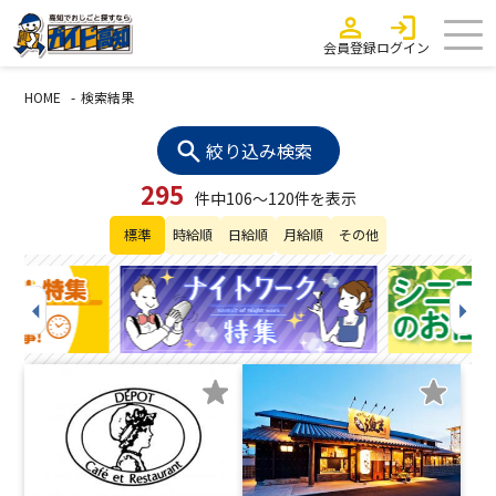
会員登録
ログイン
HOME
検索結果
絞り込み検索
295
件中106～120件を表示
標準
時給順
日給順
月給順
その他