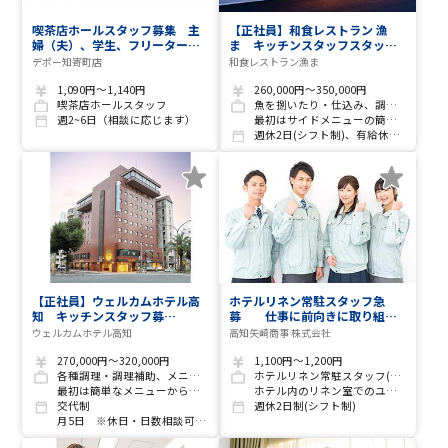
喫茶店ホールスタッフ募集 主
【正社員】和食レストラン 漁
婦（夫）、学生、フリーター、
ま キッチンスタッフスタッフ
未経験者も大歓迎!! 土･日･祝の
募集 研修体制充実！未経
デポー知寄町店
和食レストラン漁ま
みの方も大歓迎!!
験の方大歓迎！
1,090円～1,140円
260,000円～350,000円
喫茶店ホールスタッフ
魚を捌いたり・仕込み、調理・調理補助等
週2~6日（相談に応じます）
最初はサイドメニューの簡単な事からスタートして徐々に魚を捌いたりをお任せしていきます
週休2日(シフト制)、有給休暇あり(法定通り)
【正社員】ウェルカムホテル高
ホテルリネン常駐スタッフ急
知 キッチンスタッフ募
募 仕事に前向きに取り組め
集 研修体制充実！未経験
る方なら経験・国籍不問
ウェルカムホテル高知
高知矢崎商事 株式会社
の方大歓迎！
270,000円～320,000円
1,100円～1,200円
各種調理・調理補助、メニューの開発等
ホテルリネン常駐スタッフ(勤務地/ザ クラウンパレス高知)
最初は簡単なメニューからお任せしていきます
ホテル内のリネン室でのユニフォーム・制服・白衣等の仕分け、お渡し、伝票整理など
交代制
週休2日制(シフト制)
月5日 ※休日・日数相談可(週休2日可能)