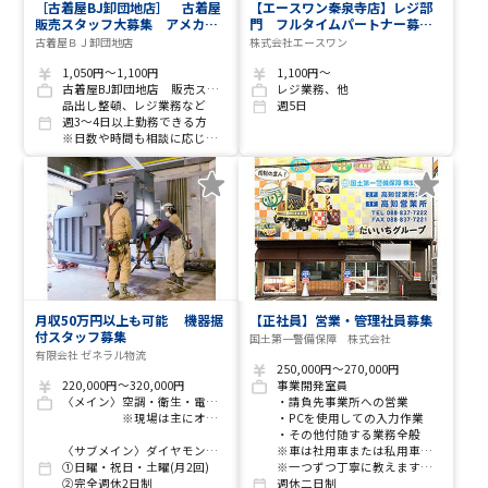
［古着屋BJ卸団地店］ 古着屋
【エースワン秦泉寺店】レジ部
販売スタッフ大募集 アメカジ
門 フルタイムパートナー募
や古着が好きって方はぜひご応
集！
古着屋ＢＪ卸団地店
株式会社エースワン
募ください 主婦(夫)・フリ
ーター・Wワークの方大歓迎
1,050円～1,100円
1,100円～
古着屋BJ卸団地店 販売スタッフ
レジ業務、他
品出し整頓、レジ業務など
週5日
週3～4日以上勤務できる方
※日数や時間も相談に応じます
月収50万円以上も可能 機器据
【正社員】営業・管理社員募集
付スタッフ募集
国土第一警備保障 株式会社
有限会社 ゼネラル物流
250,000円～270,000円
220,000円～320,000円
事業開発室員
〈メイン〉空調・衛生・電気設備機器・重量物などの搬入・搬出及び据付・撤去作業
・請負先事業所への営業
※現場は主にオフィス、病院、商業施設、公共施設、建設現場、工場など
・PCを使用しての入力作業
・その他付随する業務全般
〈サブメイン〉ダイヤモンド穿孔、斫り、アンカー打設、引っ張り試験、クリーンルーム作業、空調保守メンテナンス、外構、機械基礎工事、その他建築設備工事に付帯する諸工事、事務所移転・引越し業務、各種チャーター便、一般資材保管倉庫など
※車は社用車または私用車を使用します。私用車の場合はガソリン代を支給します。
①日曜・祝日・土曜(月2回)
※一つずつ丁寧に教えますので、初めての方でも大丈夫です。
②完全週休2日制
週休二日制