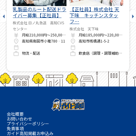
ンフ
乳製品のルート配送ドラ
【正社員】株式会社 天
しん
部
イバー募集【正社員】
下味 キッチンスタッ
療補
フ…
株式会社 日ノ丸急送 高知CVS
株式
楽部
センター
株式会社 天下味
月給210,000円～250,000円
月給185,000円～220,000円
高知県高岡郡日高村大花1000番地
高知県南国市小篭780‐11
高知市桟橋通1-5-2
飲食店（調理・調理補助・洗い場）
物流・配送
飲食店（調理・調理補助・洗い場）
会社概要
お問い合わせ
プライバシーポリシー
免責事項
ガイド高知掲載お申込み