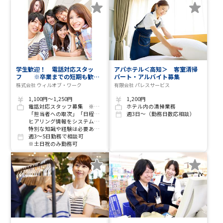
学生歓迎！ 電話対応スタッ
アパホテル＜高知＞ 客室清掃
フ ※卒業までの短期も歓
パート・アルバイト募集
迎！ 土日祝はインセンティブ
株式会社 ウィルオブ・ワーク
有限会社 パレスサービス
あり！ 週3日、1日5ｈ～ＯＫ
1,100円～1,250円
1,200円
電話対応スタッフ募集 ※卒業までの短期も歓迎！
ホテル内の清掃業務
「担当者への取次」「日程調整」だけの電話対応業務
週3日～（勤務日数応相談）
ヒアリング情報をシステムに入力し、担当部署へ連携するだけのお仕事です
特別な知識や経験は必要ありません
週3～5日勤務で相談可
※土日祝のみ勤務可