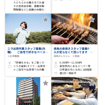
※どちらかの働き方でお選びください。
その他有給休暇、夏期休暇、年末年始など
閑散期などに長期の休暇も取得可能です
ニラ出荷作業スタッフ募集(内
焼鳥の串焼きスタッフ募集!!
職) ご自宅で好きなペースで
人が足らなくて困ってます 助
働きたい方にオススメ！
けて下さい！
小比賀農園
焼鳥のんちゃん 介良店
「詳細をみる」をご覧ください。
9,000円～12,000円
ニラの結束(そぐり・出荷作業など)
高知市内にあるスーパー等での店頭販売
※ご自宅や出荷場での内職作業になります。
◎希望の方には月に1回程度県外(2泊)での販売あり (★出張の場合、別途手当あり)
週1日～相談可