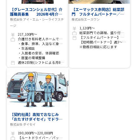
【グレースコンシェル廿代】介
【エーマックス赤岡店】総菜部
護職員募集 2026年4月介護
門 フルタイムパートナー／短
居室が新たにオープン！
時間パートナー募集！
株式会社 アイ・エム・シーライフステ
株式会社エースワン
ージ
1,120円～
総菜部門での調理、盛り付け、パック詰め、陳列など
217,100円～
【フルタイムパートナー】週5日
介護付き有料老人ホームでの介護業務
【短時間パートナー】週3～4日
・食事、排泄、入浴など身体介護全般
※勤務日相談に応じます
・生活相談
・入居者の安否、体調確認
・居室の環境整備
週休2日制(シフトによる月8～9日)、年末年始休暇、有給休暇
【契約社員】高知でおなじみ
「おたすけダイセイ」でドライ
バー募集！ ★未経験から月22万
株式会社 ダイセイ
円可能 ★1人で仕事ができる
★午後は自分の時間 ★リフレ
190,000円～220,000円
ッシュ休暇あり！
【ルートドライバー／パッカー車】