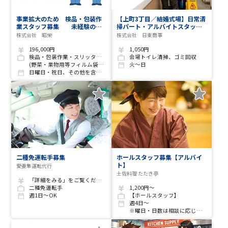
事業拡大のため 検品・包装作
【上町3丁目／結婚式場】日常清
業スタッフ募集 未経験の方
掃パート・アルバイトスタッフ
大歓迎
【急募】未経験OK・サポート充
株式会社 昭栄
株式会社 日東商事
実♪
196,000円
1,050円
検品・包装作業・スリッター断裁作業等
会場トイレ清掃、ゴミ回収
(野菜・果物用等フィルム袋の検品・包装・箱詰め等)
火～日
日曜日・祝日、その他を含む月7～9日休み 、お盆・年末年始休暇あり
二種免運転手募集
ホールスタッフ募集【アルバイ
ト】
愛妻隼運転代行
土佐料理 たたき亭
「詳細をみる」をご覧ください。
二種免運転手
1,200円～
週1日～OK
【ホールスタッフ】
週4日～
※曜日・日数は相談に応じます