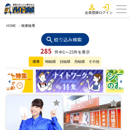
会員登録
ログイン
HOME
検索結果
絞り込み検索
285
件中1～15件を表示
標準
時給順
日給順
月給順
その他