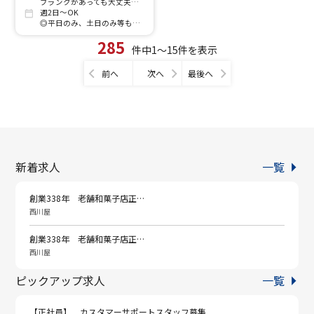
ブランクがあっても大丈夫！ まずは笑顔で「いらっしゃいませ」が言えれば100点です
週2日～OK
◎平日のみ、土日のみ等も相談可
285
件中1～15件を表示
前へ
次へ
最後へ
新着求人
一覧
創業338年 老舗和菓子店正…
西川屋
創業338年 老舗和菓子店正…
西川屋
ピックアップ求人
一覧
【正社員】 カスタマーサポートスタッフ募集