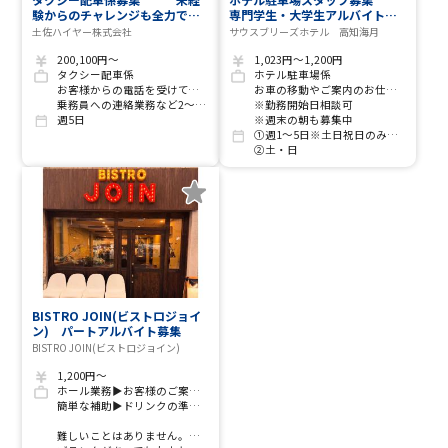
験からのチャレンジも全力で応
専門学生・大学生アルバイト歓
援します
迎 年令、経験、資格問わず積
土佐ハイヤー株式会社
サウスブリーズホテル 高知海月
極採用いたします
200,100円～
1,023円～1,200円
タクシー配車係
ホテル駐車場係
お客様からの電話を受けて、乗務員にパソコンで配車の指示を行うお仕事です。
お車の移動やご案内のお仕事です
乗務員への連絡業務など2～3名体制で勤務します。
※勤務開始日相談可
週5日
※週末の朝も募集中
①週1～5日※土日祝日のみだけでもOK
②土・日
BISTRO JOIN(ビストロジョイ
ン) パートアルバイト募集
BISTRO JOIN(ビストロジョイン)
1,200円～
ホール業務▶お客様のご案内、注文取り、お料理の配膳・片付け。
簡単な補助▶ドリンクの準備や、キッチンでの盛り付けのサポート、洗い場など。
難しいことはありません。大切なのは「丁寧なおもてなしの心」です。