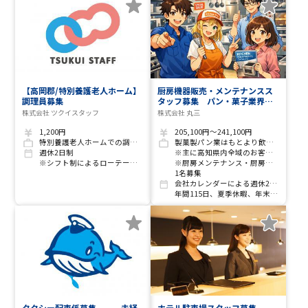
【高岡郡/特別養護老人ホーム】
厨房機器販売・メンテナンスス
調理員募集
タッフ募集 パン・菓子業界の
リーディングカンパニーとして
株式会社 ツクイスタッフ
株式会社 丸三
製造から販売までをサポートす
る当社で一緒に働きませんか？
1,200円
205,100円～241,100円
特別養護老人ホームでの調理業務
製菓製パン業はもとより飲食店から食品工場など、冷蔵庫などの単品販売から厨房設計、アフターメンテナンスなど
週休2日制
※主に高知県内全域のお客様訪問
※シフト制によるローテーション勤務
※厨房メンテナンス・厨房設計(CADを使用できる方優遇)
1名募集
会社カレンダーによる週休2日制
年間115日、夏季休暇、年末年始休暇
タクシー配車係募集 未経
ホテル駐車場スタッフ募集