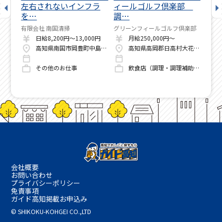
潮…
左右されないインフラ
ィールゴルフ倶楽部
イ
を…
調…
ST
有限会社 南国清掃
グリーンフィールゴルフ倶楽部
びっ
1-32
日給8,200円～13,000円
月給250,000円～
店
高知県南国市岡豊町中島1422
高知県高岡郡日高村大花1000番地
その他のお仕事
飲食店（調理・調理補助・洗い場）
会社概要
お問い合わせ
プライバシーポリシー
免責事項
ガイド高知掲載お申込み
© SHIKOKU-KOHGEI CO.,LTD