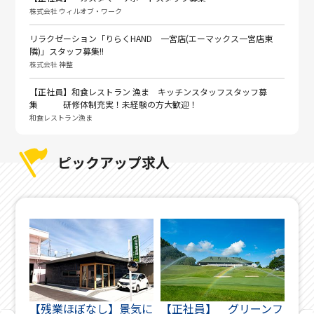
株式会社 ウィルオブ・ワーク
リラクゼーション「りらくHAND 一宮店(エーマックス一宮店東
隣)」スタッフ募集!!
株式会社 神整
【正社員】和食レストラン 漁ま キッチンスタッフスタッフ募
集 研修体制充実！未経験の方大歓迎！
和食レストラン漁ま
ピックアップ求人
りら
【残業ほぼなし】景気に
【正社員】 グリーンフ
「