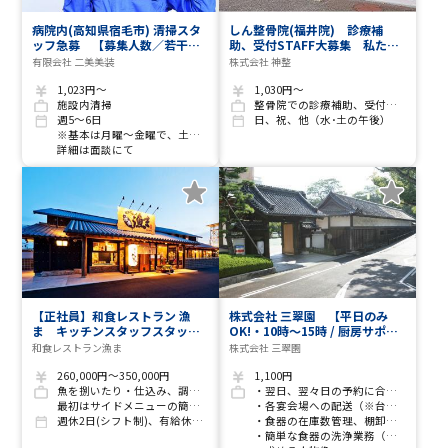
病院内(高知県宿毛市) 清掃スタ
しん整骨院(福井院) 診療補
ッフ急募 【募集人数／若干
助、受付STAFF大募集 私たち
名】
と一緒に働いてみませんか？私
有限会社 二美美装
株式会社 神整
達が丁寧に教えます！
1,023円～
1,030円～
施設内清掃
整骨院での診療補助、受付業務
週5～6日
日、祝、他（水･土の午後）
※基本は月曜～金曜で、土日出勤の場合あり
詳細は面談にて
【正社員】和食レストラン 漁
株式会社 三翠園 【平日のみ
ま キッチンスタッフスタッフ
OK!・10時～15時 / 厨房サポー
募集 研修体制充実！未経
ト】旅館の夕食などの食器準
和食レストラン漁ま
株式会社 三翠園
験の方大歓迎！
備・管理・簡単な洗浄業務スタ
ッフ募集
260,000円～350,000円
1,100円
魚を捌いたり・仕込み、調理・調理補助等
・翌日、翌々日の予約に合わせた食器の準備（ピッキング）
最初はサイドメニューの簡単な事からスタートして徐々に魚を捌いたりをお任せしていきます
・各宴会場への配送（※台車を使用するため、手持ちでの重い移動はありません）
週休2日(シフト制)、有給休暇あり(法定通り)
・食器の在庫数管理、棚卸し、整理整頓
・簡単な食器の洗浄業務（機械または手洗い）