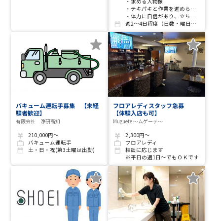
・求める人物像
・テキパキと作業を進められる方。
・体力に自信があり、立ち仕事に抵抗のない方。
週2～4日程度（日数・曜日は相談に応じます。）
バキューム運転手募集 【未経
フロアレディスタッフ急募
験者歓迎】
【体験入店も可】
有限会社 浄研高知
Muguete ～ムゲーテ～
210,000円～
2,300円～
バキューム運転手
フロアレディ
土・日・祝(第3土曜は出勤)
相談に応じます
※平日の週1日〜でもＯＫです