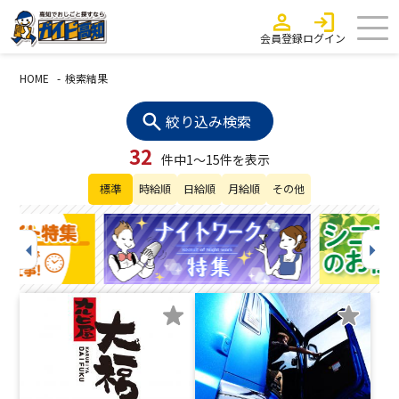
会員登録
ログイン
HOME
検索結果
絞り込み検索
32
件中1～15件を表示
標準
時給順
日給順
月給順
その他