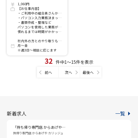
1,060円
【お仕事内容】
・ご利用中の組合員さんからの電話対応
・パソコン入力業務決まったフォーマットにお客様情報などを入力
・書類作成・整理など
パソコンを使用した業務がありますがパソコンスキルは文字入力ができれば大丈夫です！
慣れるまでは時間がかかってもOKなので正確・丁寧に取り組みましょう♪
社内外の方とのやり取りもあるのでお話し好きな方にはおすすめです。
月～金
※週3日～相談に応じます
32
件中1～15件を表示
前へ
次へ
最後へ
新着求人
一覧
「持ち帰り専門店 からあげや…
持帰り専門店 からあげや カリッジュ