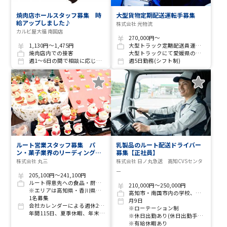
焼肉店ホールスタッフ募集 時
大型貨物定期配送運転手募集
給アップしました♪
株式会社 光物流
カルビ屋大福 南国店
270,000円～
1,130円～1,475円
大型トラック定期配送員運転手
焼肉店内での接客
大型トラックにて愛媛県の配送センターへの商品配送納入業務
週1～6日の間で相談に応じます
週5日勤務(シフト制)
ルート営業スタッフ募集 パ
乳製品のルート配送ドライバー
ン・菓子業界のリーディングカ
募集【正社員】
ンパニーとして製造から販売ま
株式会社 丸三
株式会社 日ノ丸急送 高知CVSセンタ
でをサポートする当社で一緒に
ー
働きませんか？
205,100円～241,100円
ルート得意先への食品・厨房用備品・消耗品等の営業・配送業務等(社用車使用)
210,000円～250,000円
※エリアは高知県・香川県・徳島県です。
高知市・南国市内の学校、施設などへのルート配送
1名募集
月9日
会社カレンダーによる週休2日制
※ローテーション制
年間115日、夏季休暇、年末年始休暇
※休日出勤あり(休日出勤手当支給)
※有給休暇あり