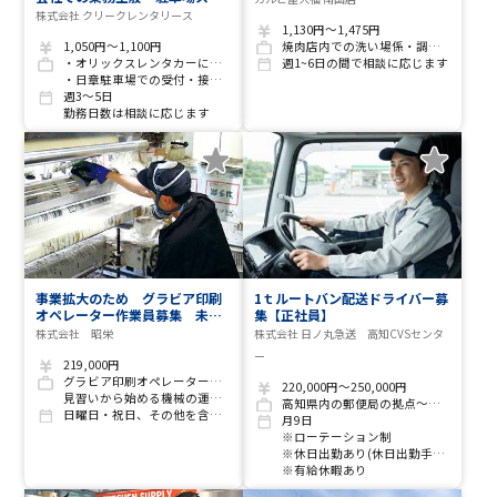
ッフ)
株式会社 クリークレンタリース
1,130円～1,475円
1,050円～1,100円
焼肉店内での洗い場係・調理補助
・オリックスレンタカーに関する業務全般
週1~6日の間で相談に応じます
・日章駐車場での受付・接客・駐車場から空港までの送迎
週3～5日
勤務日数は相談に応じます
事業拡大のため グラビア印刷
1ｔルートバン配送ドライバー募
オペレーター作業員募集 未経
集【正社員】
験の方大歓迎 まずは見習い
株式会社 昭栄
株式会社 日ノ丸急送 高知CVSセンタ
からスタートです！
ー
219,000円
グラビア印刷オペレーター業務
220,000円～250,000円
見習いから始める機械の運転・保守管理など
高知県内の郵便局の拠点～拠点への配送業務
日曜日・祝日、その他を含む月7～9日休み、 お盆・年末年始休暇あり
月9日
※ローテーション制
※休日出勤あり(休日出勤手当支給)
※有給休暇あり