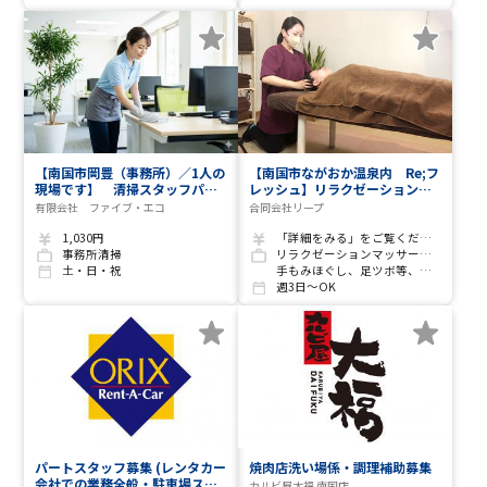
【南国市岡豊（事務所）／1人の
【南国市ながおか温泉内 Re;フ
現場です】 清掃スタッフパー
レッシュ】リラクゼーションス
ト大募集!!
タッフ2名募集!!
有限会社 ファイブ・エコ
合同会社リープ
1,030円
「詳細をみる」をご覧ください。
事務所清掃
リラクゼーションマッサージ、オイルマッサージ
土・日・祝
手もみほぐし、足ツボ等、整体、オイルセラピスト
週3日～OK
パートスタッフ募集 (レンタカー
焼肉店洗い場係・調理補助募集
会社での業務全般・駐車場スタ
カルビ屋大福 南国店