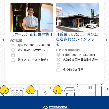
ムホ
【ホール】正社員募集!!
【残業ほぼなし】景気に
厨
タ
左右されないインフラ
ン
高知座屋
を…
ン
月給250,000円～500,000円
高知県高知市廿代町2-8
有限会社 南国清掃
株式
月給270,000円～320,000円
日給8,200円～13,000円
飲食店（ホール・接客）
高知県南国市岡豊町中島1422
客）
その他のお仕事