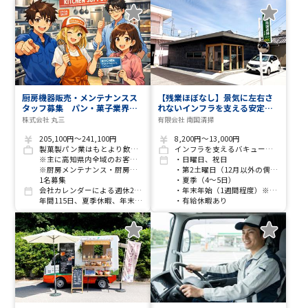
厨房機器販売・メンテナンスス
【残業ほぼなし】景気に左右さ
タッフ募集 パン・菓子業界の
れないインフラを支える安定ワ
リーディングカンパニーとして
ーク！未経験から月収21万円以
株式会社 丸三
有限会社 南国清掃
製造から販売までをサポートす
上も可能／2t・4tドライバー
る当社で一緒に働きませんか？
205,100円～241,100円
8,200円～13,000円
製菓製パン業はもとより飲食店から食品工場など、冷蔵庫などの単品販売から厨房設計、アフターメンテナンスなど
インフラを支えるバキューム車・浄化槽清掃スタッフ（2t・4tドライバー）
※主に高知県内全域のお客様訪問
・日曜日、祝日
※厨房メンテナンス・厨房設計(CADを使用できる方優遇)
・第2土曜日（12月以外の偶数月は第4土曜日もお休み）
1名募集
・夏季（4～5日）
会社カレンダーによる週休2日制
・年末年始（1週間程度）※南国市処理場の営業に準ずる
年間115日、夏季休暇、年末年始休暇
・有給休暇あり