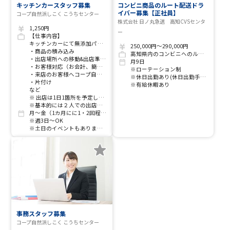
キッチンカースタッフ募集
コンビニ商品のルート配送ドラ
イバー募集【正社員】
コープ自然派しこく こうちセンター
株式会社 日ノ丸急送 高知CVSセンタ
1,250円
ー
【仕事内容】
キッチンカーにて無添加パン等の移動販売・生協のPR業務をお願いします♪
250,000円～290,000円
・商品の積み込み
高知県内のコンビニへのルート配送
・出店場所への移動&出店準備（商品の陳列など）
月9日
・お客様対応（お会計、簡単な接客など）
※ローテーション制
・来店のお客様へコープ自然派のご紹介
※休日出勤あり(休日出勤手当支給)
・片付け
※有給休暇あり
など
※ 出店は1日1箇所を予定しています！！
※基本的には２人での出店ですが、慣れてきたら１人での出店をしていただく場合もあります。
月～金（1カ月にに1・2回程度、土日のイベント出店をしています）
※週3日～OK
※土日のイベントもありますが、強制参加ではありませんので、事前に連絡いただければ、土日休み可能です！
事務スタッフ募集
コープ自然派しこく こうちセンター