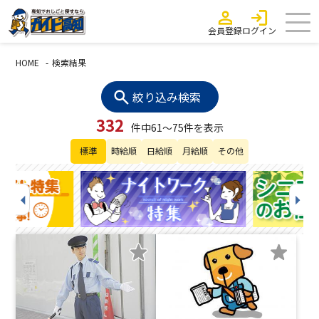
会員登録
ログイン
HOME
検索結果
絞り込み検索
332
件中61～75件を表示
標準
時給順
日給順
月給順
その他