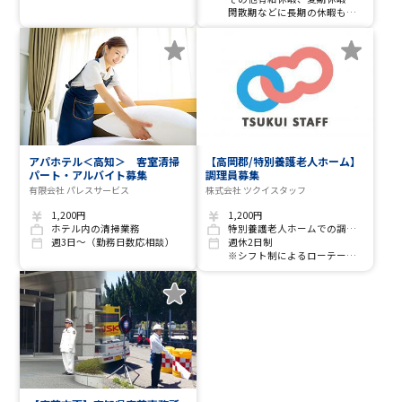
閑散期などに長期の休暇も取得可能です
アパホテル＜高知＞ 客室清掃
【高岡郡/特別養護老人ホーム】
パート・アルバイト募集
調理員募集
有限会社 パレスサービス
株式会社 ツクイスタッフ
1,200円
1,200円
ホテル内の清掃業務
特別養護老人ホームでの調理業務
週3日～（勤務日数応相談）
週休2日制
※シフト制によるローテーション勤務