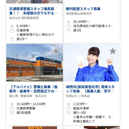
交通誘導警備スタッフ増員募
朝刊配達スタッフ募集
集！！ 未経験の方でもやる気
高知新聞山﨑販売所
があれば全力でサポートします
株式会社 神和警備保障
38,000円～
9,500円～
旭北西地区の朝刊配達スタッフ
交通誘導
週1日
※舗装現場がない場合はその他現場での業務あり
週1日～
【アルバイト】警備士募集（香
病院内(高知県宿毛市) 清掃スタ
南市・香美市・芸西周辺でのお
ッフ急募 【募集人数／若干
仕事です）
名】
国土第一警備保障 株式会社
有限会社 二美美装
10,600円～14,600円
1,023円～
交通誘導警備
施設内清掃
週5日程度
週5～6日
※基本は月曜～金曜で、土日出勤の場合あり
詳細は面談にて