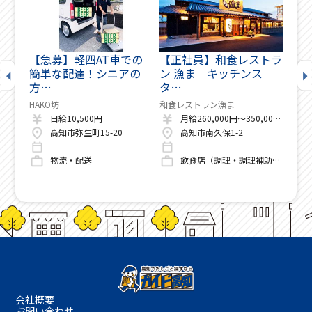
テナ
【急募】軽四AT車での
【正社員】和食レストラ
【
パ
簡単な配達！シニアの
ン 漁ま キッチンス
ィ
方…
タ…
調
HAKO坊
和食レストラン漁ま
グリ
月給205,100円～241,100円
日給10,500円
月給260,000円～350,000円
高知県南国市蛍が丘2丁目2-3(南国オフィスパーク内)
高知市弥生町15-20
高知市南久保1-2
物流・配送
飲食店（調理・調理補助・洗い場）
会社概要
お問い合わせ