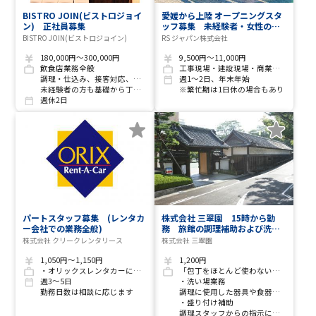
BISTRO JOIN(ビストロジョイ
愛媛から上陸 オープニングスタ
ン) 正社員募集
ッフ募集 未経験者・女性の方
も大歓迎！
BISTRO JOIN(ビストロジョイン)
RS ジャパン株式会社
180,000円～300,000円
9,500円～11,000円
飲食店業務全般
工事現場・建設現場・商業施設での交通誘導や監視員のお仕事です
調理・仕込み、接客対応、買い出し、店舗運営に関わる業務全般
週1～2日、年末年始
未経験者の方も基礎から丁寧に指導します
※繁忙期は1日休の場合もあり
週休2日
パートスタッフ募集 (レンタカ
株式会社 三翠園 15時から勤
ー会社での業務全般)
務 旅館の調理補助および洗い
場スタッフ募集
株式会社 クリークレンタリース
株式会社 三翠園
1,050円～1,150円
1,200円
・オリックスレンタカーに関する業務全般
「包丁をほとんど使わない簡単な作業です！」
週3～5日
・洗い場業務
勤務日数は相談に応じます
調理に使用した器具や食器などの洗浄をお願いします。パッと洗って片付ける手洗いの作業が中心となります。
・盛り付け補助
調理スタッフからの指示に合わせて、小鉢などへ簡単な盛り付けや器の準備をお願いします。