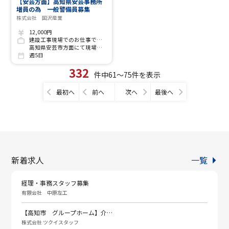
【安芸方面】高知県安芸事務所
増員の為 一般警備員募集
株式会社 国沢産業
12,000円
建設工事現場でのお仕事です(現場多数)
高知県安芸市方面にて現場等の交通誘導警備業務
週5日
332
件中61～75件を表示
最初へ
前へ
次へ
最後へ
新着求人
一覧
経理・事務スタッフ募集
有限会社 中原左工
【高知市 グループホーム】介…
株式会社 ツクイスタッフ