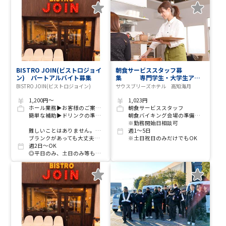
BISTRO JOIN(ビストロジョイ
朝食サービススタッフ募
ン) パートアルバイト募集
集 専門学生・大学生アル
バイト歓迎 年令、経験、
BISTRO JOIN(ビストロジョイン)
サウスブリーズホテル 高知海月
資格問わず積極採用いたします
1,200円～
1,023円
ホール業務▶お客様のご案内、注文取り、お料理の配膳・片付け。
朝食サービススタッフ
簡単な補助▶ドリンクの準備や、キッチンでの盛り付けのサポート、洗い場など。
朝食バイキング会場の準備・料理提供・片付け等のお仕事です
※勤務開始日相談可
難しいことはありません。大切なのは「丁寧なおもてなしの心」です。
週1～5日
ブランクがあっても大丈夫！ まずは笑顔で「いらっしゃいませ」が言えれば100点です
※土日祝日のみだけでもOK
週2日～OK
◎平日のみ、土日のみ等も相談可