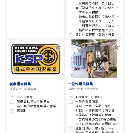
・厨房内の清掃、ゴミ出し等の付随業務
★「次は何をすればいいか」は調理スタッフがしっかり指示を出しますので、ご自身で判断して焦る必要はありません。裏方でコツコツと取り組めるお仕事です。
・求める人物像
・過去に飲食関係で働いていた方など大歓迎！（ブランクがあっても全く問題ありません。経験者は時給面で優遇します）
・未経験からスタートしたい方も大歓迎！
・「料理が好き」「プロの調理現場に興味がある」という学生さんも歓迎します。
・幅広い年代が活躍できる環境です。子育てが落ち着いた方や、セミリタイア後の働き先を探している方もぜひご応募ください。
週2～4日程度（日数・曜日は相談に応じます。）
営業担当募集
一般作業員募集
株式会社 国沢産業
有限会社 ゼネラル物流
250,000円～
1,200円～1,500円
警備会社での営業担当
一般作業員(補助)
高知県内の警備現場の営業業務。
建設・土木・空調・衛生・電気工事に関する工事作業の作業及び補助作業
週5日
引越し・運送業務に関する作業及び補助作業
※業務には社用車を使用します
※契約社員の為1年毎の更新あり
※主に高知県内の現場(四国島内に数日間の短期出張あり)
週休2日制(日曜・祝日・その他)
その他有給休暇、夏期休暇、年末年始など