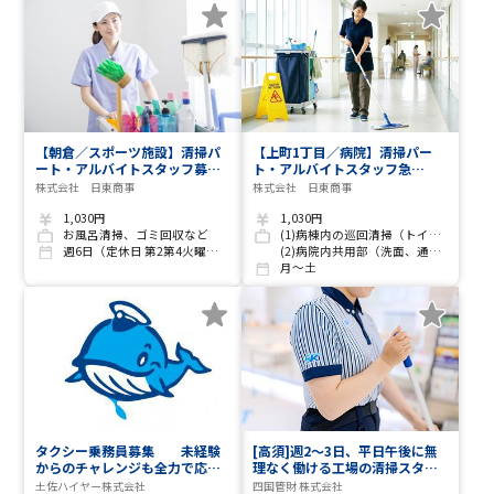
【朝倉／スポーツ施設】清掃パ
【上町1丁目／病院】清掃パー
ート・アルバイトスタッフ募
ト・アルバイトスタッフ急
集!! 未経験OK・サポート充実
募！ 未経験OK・サポート充実
株式会社 日東商事
株式会社 日東商事
♪
♪
1,030円
1,030円
お風呂清掃、ゴミ回収など
(1)病棟内の巡回清掃（トイレ・ゴミ回収・階段・お風呂）・機械使用無し
週6日（定休日 第2第4火曜日）
(2)病院内共用部（洗面、通路）・トイレ清掃 ゴミ回収 機械使用無し
月～土
タクシー乗務員募集 未経験
[高須]週2～3日、平日午後に無
からのチャレンジも全力で応援
理なく働ける工場の清掃スタッ
します 決まった時間の車庫待
フ
土佐ハイヤー株式会社
四国管財 株式会社