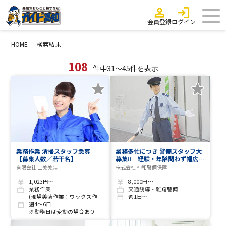
会員登録
ログイン
HOME
検索結果
108
件中31～45件を表示
業務作業 清掃スタッフ急募
業務多忙につき 警備スタッフ大
【募集人数／若干名】
募集!! 経験・年齢問わず幅広い
方が活躍しています
有限会社 二美美装
株式会社 神和警備保障
1,023円～
8,000円～
業務作業
交通誘導・雑踏警備
(現場美装作業：ワックス作業・ガラス清掃など)
週1日～
週4～6日
※勤務日は変動の場合あり。詳細は面談にて