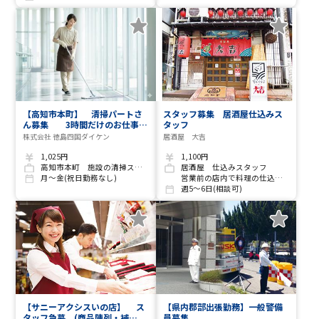
【高知市本町】 清掃パートさ
スタッフ募集 居酒屋仕込みス
ん募集 3時間だけのお仕事で
タッフ
す
株式会社 徳島四国ダイケン
居酒屋 大吉
1,025円
1,100円
高知市本町 施設の清掃スタッフ
居酒屋 仕込みスタッフ
月～金(祝日勤務なし)
営業前の店内で料理の仕込みをお願いいたします。
週5～6日(相談可)
【サニーアクシスいの店】 ス
【県内郡部出張勤務】一般警備
タッフ急募 (商品陳列・補
員募集