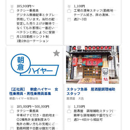
ち営業での乗務なので働きやす
い♪
185,900円～
1,100円
タクシー乗務員
工場の清掃スタッフ(勤務地：小谷穀粉)
デジタル無線配車とタブレット配車(いずれもナビ機能あり)を
テーブル拭き、床の清掃、浴室清掃、駐車場清掃など
併用しています。当社の配車回数は業界トップ水準のため
週2～3日
安定した売り上げが期待できます。また当社は経験が
なくてもお客様に一番近い車両に配車しますので、
ベテランと同じように受領できます。
月13日勤務※シフト制
1勤1休ローテーション
【正社員】 朝倉ハイヤー 女
スタッフ急募 居酒屋調理補助
性乗務員・男性乗務員募集
スタッフ
朝倉ハイヤー有限会社
居酒屋 大吉
185,000円～500,000円
1,350円
タクシー乗務員
居酒屋 調理補助スタッフ(2名募集)
全車ATナビ付き・目的地までスムーズに案内・未経験や初めての方でも安心
簡単な調理補助や盛付などのお仕事がメインです
◎2種免許支援制度あり
週3～4日から相談可
免許の無い方もお気軽にご相談ください
勤務時間や日数は個別で調整が可能です