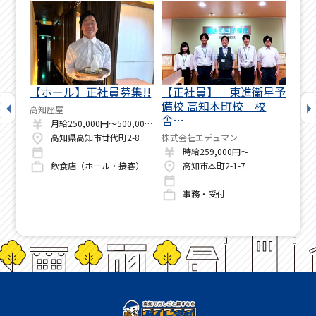
増
【ホール】正社員募集!!
【正社員】 東進衛星予
【
…
備校 高知本町校 校
テ
高知座屋
舎…
タ
月給250,000円～500,000円
月給175,500円～500,000円
高知県高知市廿代町2-8
株式会社エデュマン
ウェ
時給259,000円～
隔日(月13日程度)※1勤1休のローテーション
飲食店（ホール・接客）
高知市本町2-1-7
行運転
事務・受付