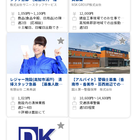
充)
株式会社サニースタッフサービス
NSK GROUP株式会社
1,050円～1,100円
12,000円
商品(食品全般、日用品)の陳列・補充
建設工事現場でのお仕事です(現場多数)
週2日 (応相談)
高知県郡部地域での出張勤務にて現場等の交通誘導警備業務
※土曜日、日曜日出勤できる方
週5日
レジャー施設(高知市浦戸) 清
【アルバイト】警備士募集（香
掃スタッフ急募 【募集人数／
南市・香美市・芸西周辺でのお
若干名】
仕事です）
有限会社 二美美装
国土第一警備保障 株式会社
1,023円
10,600円～14,600円
施設内の清掃業務
交通誘導警備
週2～4日
週5日程度
※詳細は面談にて