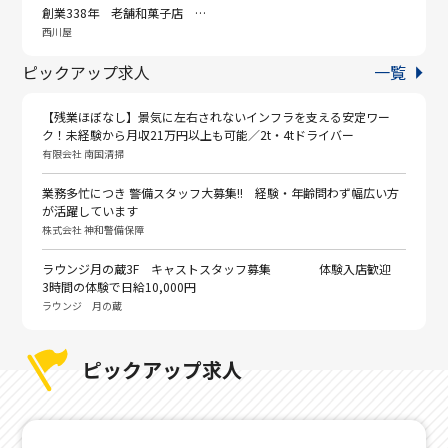
創業338年 老舗和菓子店 …
西川屋
ピックアップ求人
一覧
【残業ほぼなし】景気に左右されないインフラを支える安定ワー
ク！未経験から月収21万円以上も可能／2t・4tドライバー
有限会社 南国清掃
業務多忙につき 警備スタッフ大募集!! 経験・年齢問わず幅広い方
が活躍しています
株式会社 神和警備保障
ラウンジ月の蔵3F キャストスタッフ募集 体験入店歓迎
3時間の体験で日給10,000円
ラウンジ 月の蔵
ピックアップ求人