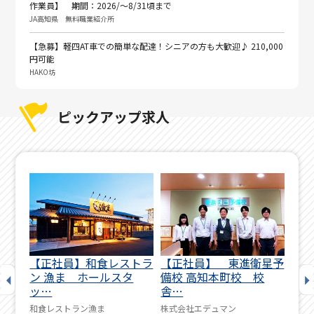
作業員】 期間：2026/～8/31頃まで
JA高知県 無料職業紹介所
【急募】軽四AT車での簡単な配達！シニアの方も大歓迎♪ 210,000
円可能
HAKO坊
ピックアップ求人
テナ
【正社員】和食レストラ
【正社員】 東進衛星予
リ
パ
ン 漁ま ホールスタ
備校 高知本町校 校
くH
ッ…
舎…
株式
和食レストラン漁ま
株式会社エデュマン