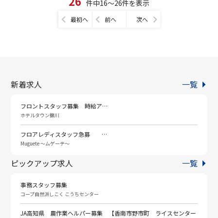
26
件中16～26件を表示
最初へ
前へ
次へ
新着求人
一覧
フロントスタッフ募集 時給ア…
ホテルタウン錦川
フロアレディスタッフ急募 …
Muguete ～ムゲーテ～
ピックアップ求人
一覧
事務スタッフ募集
コープ自然派しこく こうちセンター
JA高知県 農作業ヘルパー募集 【香南市野市町 ライスセンター