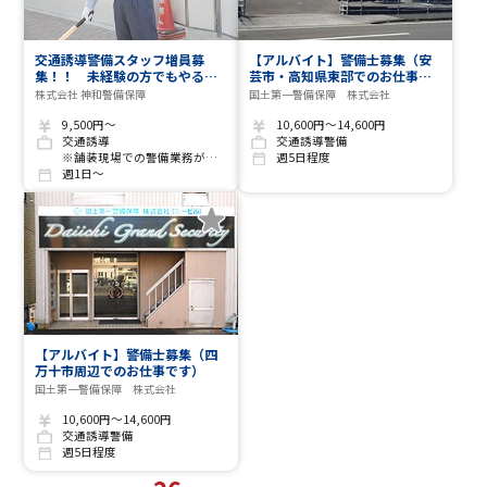
交通誘導警備スタッフ増員募
【アルバイト】警備士募集（安
集！！ 未経験の方でもやる気
芸市・高知県東部でのお仕事で
があれば全力でサポートします
す）
株式会社 神和警備保障
国土第一警備保障 株式会社
9,500円～
10,600円～14,600円
交通誘導
交通誘導警備
※舗装現場での警備業務がない場合はその他現場での業務あり
週5日程度
週1日～
【アルバイト】警備士募集（四
万十市周辺でのお仕事です）
国土第一警備保障 株式会社
10,600円～14,600円
交通誘導警備
週5日程度