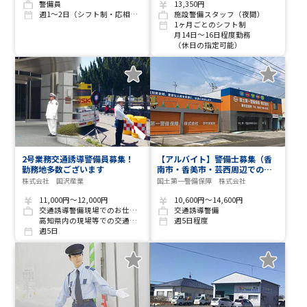
警備員
13,350円
週1～2日（シフト制・応相談）
施設警備スタッフ（夜間）
1ヶ月ごとのシフト制
月14日～16日程度勤務
（休日の指定可能）
2号業務交通誘導警備員募集！
【アルバイト】警備士募集（香
勤務地多数ございます
南市・香美市・芸西周辺でのお
仕事です）
株式会社 国沢産業
国土第一警備保障 株式会社
11,000円～12,000円
10,600円～14,600円
交通誘導警備現場でのお仕事です(現場多数)
交通誘導警備
高知県内の現場等での交通誘導警備業務
週5日程度
週5日