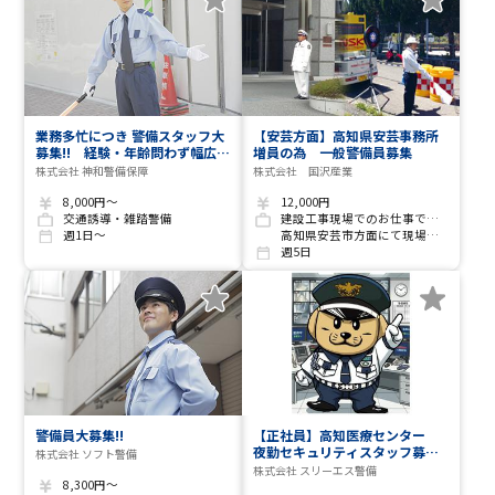
業務多忙につき 警備スタッフ大
【安芸方面】高知県安芸事務所
募集!! 経験・年齢問わず幅広い
増員の為 一般警備員募集
方が活躍しています
株式会社 神和警備保障
株式会社 国沢産業
8,000円～
12,000円
交通誘導・雑踏警備
建設工事現場でのお仕事です(現場多数)
週1日～
高知県安芸市方面にて現場等の交通誘導警備業務
週5日
警備員大募集!!
【正社員】高知医療センター
夜勤セキュリティスタッフ募
株式会社 ソフト警備
集！
株式会社 スリーエス警備
8,300円～