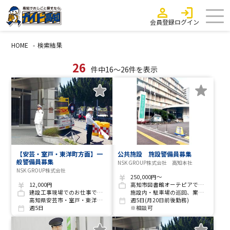
会員登録
ログイン
HOME
検索結果
26
件中16～26件を表示
【安芸・室戸・東洋町方面】一
公共施設 施設警備員募集
般警備員募集
NSK GROUP株式会社 高知本社
NSK GROUP株式会社
250,000円～
12,000円
高知市図書館オーテピアでの施設警備
建設工事現場でのお仕事です(現場多数)
施設内・駐車場の巡回、案内など
高知県安芸市・室戸・東洋町にて現場等の交通誘導警備業務
週5日(月20日前後勤務)
週5日
※相談可