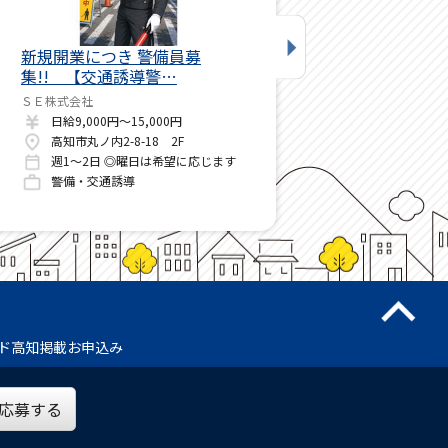
新規開業につき 警備員募
愛媛から上陸 オープニン
集!! 【交通誘導警…
タッフ募集 未経…
ＳＥ株式会社
RS ジャパン株式会社
日給9,000円～15,000円
日給9,500円～11,000円
高知市丸ノ内2-8-18 2F
週1～2日 ◎曜日は希望に応じます
警備・交通誘導
警備・交通誘導
ド高知掲載お申込み
ら応募する