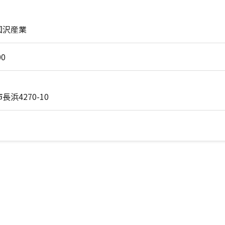
国沢産業
00
浜4270-10