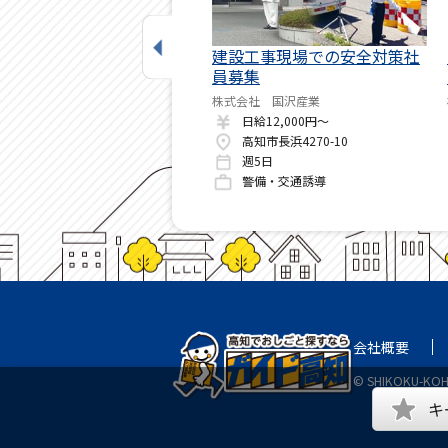
共施設 施設警備員募集
建設工事現場での安全対策社
員募集
K GROUP株式会社 高知本社
月給250,000円～
株式会社 国沢産業
高知県高知市追手筋2丁目1-1
日給12,000円～
週5日(月20日前後勤務) ※相談可
高知市長浜4270-10
警備・交通誘導
週5日
警備・交通誘導
会社概要
© SHIKOKU-KOHG
キ