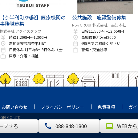
【奈半利町/病院】医療機関の
公共施設 施設警備募集
事務職募集
NSK GROUP株式会社 高知本社
株式会社 ツクイスタッフ
日給11,550円～12,650円
時給1,200円～1,300円
高知市長浜宮田2000
高知県安芸郡奈半利町
週5日でご相談ください
日祝休み 月平均8～9日休み（土曜日は交代勤務） ※派遣期間中は勤務日数の相談可能です！ ※土日祝休みも相談OK！
警備・交通誘導
医療・介護・福祉
お問い合わせ
プライバシーポリシー
免責事項
ガイ
EI CO.,LTD
ープ
する
088-848-1800
WEBか